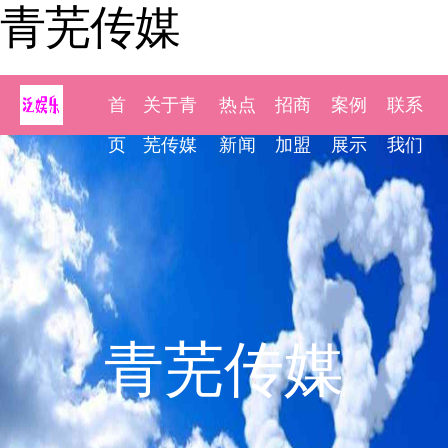
青芜传媒
首
关于青
热点
招商
案例
联系
页
芜传媒
新闻
加盟
展示
我们
青芜传媒