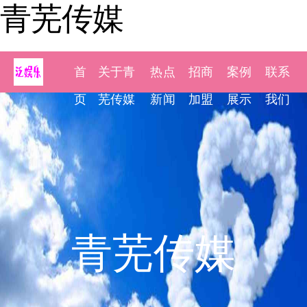
青芜传媒
首
关于青
热点
招商
案例
联系
页
芜传媒
新闻
加盟
展示
我们
青芜传媒