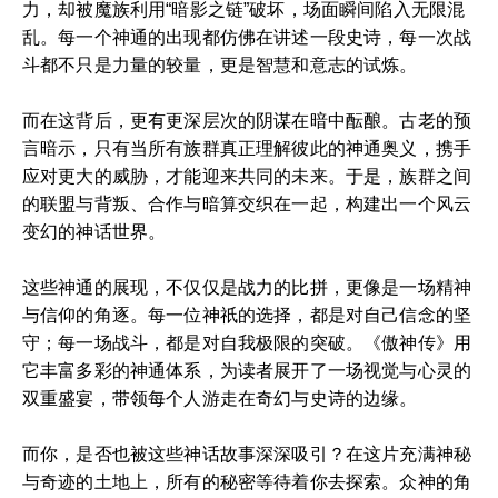
力，却被魔族利用“暗影之链”破坏，场面瞬间陷入无限混
乱。每一个神通的出现都仿佛在讲述一段史诗，每一次战
斗都不只是力量的较量，更是智慧和意志的试炼。
而在这背后，更有更深层次的阴谋在暗中酝酿。古老的预
言暗示，只有当所有族群真正理解彼此的神通奥义，携手
应对更大的威胁，才能迎来共同的未来。于是，族群之间
的联盟与背叛、合作与暗算交织在一起，构建出一个风云
变幻的神话世界。
这些神通的展现，不仅仅是战力的比拼，更像是一场精神
与信仰的角逐。每一位神祇的选择，都是对自己信念的坚
守；每一场战斗，都是对自我极限的突破。《傲神传》用
它丰富多彩的神通体系，为读者展开了一场视觉与心灵的
双重盛宴，带领每个人游走在奇幻与史诗的边缘。
而你，是否也被这些神话故事深深吸引？在这片充满神秘
与奇迹的土地上，所有的秘密等待着你去探索。众神的角