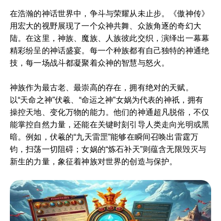
在浩瀚的神话世界中，争斗与荣耀从未止步。《傲神传》
用宏大的视野展现了一个众神共舞、众族角逐的奇幻大
陆。在这里，神族、魔族、人族彼此交织，演绎出一幕幕
精彩纷呈的神话盛宴。每一个种族都有自己独特的神通绝
技，每一场战斗都凝聚着众神的智慧与怒火。
神族作为最古老、最崇高的存在，拥有绝对的天赋。
以“天命之神”伏羲、“命运之神”女娲为代表的神祇，拥有
操控天地、变化万物的能力。他们的神通超凡脱俗，不仅
能掌控自然力量，还能在关键时刻引导人类走向光明或黑
暗。例如，伏羲的“九天雷罡”能够在瞬间召唤出雷霆万
钧，扫荡一切阻碍；女娲的“炼石补天”则蕴含无限毁灭与
新生的力量，象征着神族对世界的创造与保护。