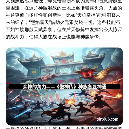
人族虽然起点最低，却凭借坚韧不拔的意志和智慧跨越重
重困难，在这片神魔混战的土地上逐渐崭露头角。人族的
神通更偏向多样性和创新性，比如“天机掌控”能够洞察未
来的细节；“烈焰震天”借助火元素焚烧一切。这些技能虽
不如神族那般天赋异禀，但在后天修炼中发挥出令人惊叹
的战斗力，使得人族在战场上也能与神魔争锋。