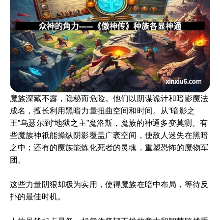
魔族深藏不露，隐秘而危险。他们以阴谋诡计和暗影魔法
成名，擅长利用黑暗力量扭曲空间和时间。从“暗影之
王”乌瑟尔到“地狱之主”魔洛斯，魔族的神通多变莫测。有
些魔族神祇能操纵阴影覆盖广袤空间，使敌人迷失在黑暗
之中；还有的魔族能炼化死者的灵魂，重塑恐怖的魔物军
团。
这些力量阴狠却极为实用，使得魔族在暗中布局，等待反
扑的最佳时机。