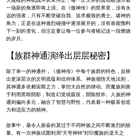
大规模的神祇战斗从未停止，每一次天界的震动都预示着
一场新的角逐即将上演。在《傲神传》的世界里，没有永
远的强者，只有不断突破自我、追求极致的勇士。诸神的
角力，正是在这种激烈碰撞中逐渐展开的，没有谁能预料
下一刻的变化，但注定要让每一位参与者铭记这一段燃烧
的岁月。
【族群神通演绎出层层秘密】
除了单一的神通外，《傲神传》中每个族群的特色，反映
出更深层次的文明底蕴和信仰体系。神族领悟天地法则，
其神通多依赖宙斯之力，掌控大自然的律动。而魔族则善
于利用黑暗阴影，制造幻觉或瘟疫，阴险狡诈。人族的神
通则偏向多元，融合了智慧与野性，代表着一种极富创造
力和适应力的精神。
故事中，最令人振奋的莫过于不同种族之间不断激烈的较
量。有一次神族试图利用“天穹神钟”封印魔族的逆天之