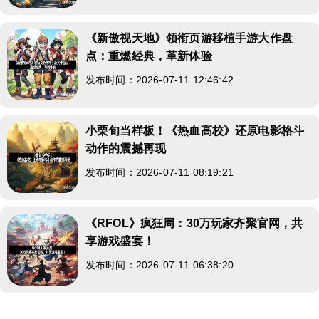
《新傲视天地》领衔页游移植手游大作盘
点：重燃经典，革新体验
发布时间：2026-07-11 12:46:42
小栗旬当样板！《热血高校》还原电影格斗
动作的震撼再现
发布时间：2026-07-11 08:19:21
《RFOL》疯狂周：30万玩家齐聚官网，共
享游戏盛宴！
发布时间：2026-07-11 06:38:20