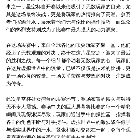
事之一，星空杯自开赛以来便吸引了无数玩家的目光，尤
其是这场最终决战，更是将玩家的热情推向了高潮。参赛
者们挥洒汗水，展示着他们无与伦比的操作技巧，而观众
们的热烈支持则成为了比赛中最为强大的动力源泉。
在这场决赛中，来自全球各地的顶尖玩家齐聚一堂，他们
经历了无数艰难的对决，终于在这片星空之下迎来了最后
的胜利之战。每一个细节都牵动着无数玩家的心，玩家们
在这片虚拟世界中的较量，已经不仅仅是技术的比拼，更
是一场心灵的较量。一场关乎荣耀与梦想的对决，注定成
为传奇。
此次星空杯处女擂台的决赛环节，赛场布置的恢弘与独特
无不令人震撼。赛场中央的巨大屏幕将比赛的每一个精彩
瞬间展现得淋漓尽致，玩家们通过手中的操控器，指挥着
各自的角色不断与对手搏斗。虚拟世界中的激烈战斗似乎
与现实世界中的汗水、紧张和激动交织在一起，令每个观
看赛事的观众都感受到了前所未有的刺激。