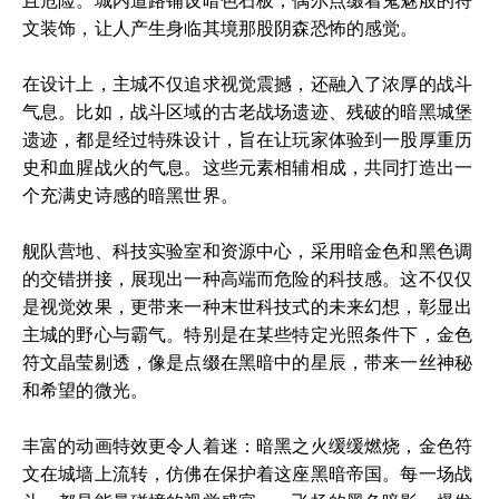
且危险。城内道路铺设暗色石板，偶尔点缀着鬼魅般的符
文装饰，让人产生身临其境那股阴森恐怖的感觉。
在设计上，主城不仅追求视觉震撼，还融入了浓厚的战斗
气息。比如，战斗区域的古老战场遗迹、残破的暗黑城堡
遗迹，都是经过特殊设计，旨在让玩家体验到一股厚重历
史和血腥战火的气息。这些元素相辅相成，共同打造出一
个充满史诗感的暗黑世界。
舰队营地、科技实验室和资源中心，采用暗金色和黑色调
的交错拼接，展现出一种高端而危险的科技感。这不仅仅
是视觉效果，更带来一种末世科技式的未来幻想，彰显出
主城的野心与霸气。特别是在某些特定光照条件下，金色
符文晶莹剔透，像是点缀在黑暗中的星辰，带来一丝神秘
和希望的微光。
丰富的动画特效更令人着迷：暗黑之火缓缓燃烧，金色符
文在城墙上流转，仿佛在保护着这座黑暗帝国。每一场战