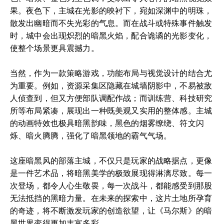
果。夜色下，主城在光影的映衬下，宛如深渊中的明珠，
散发出幽暗而不失光彩的气息。而在战斗或特殊事件触发
时，城中会出现炽烈的暗黑火焰，配合诡谲的光影变化，
使整个场景更具震撼力。
当然，作为一款策略游戏，功能布局与视觉设计的结合尤
为重要。例如，资源采集区隐藏在城墙阴影中，不易被敌
人侦查到，但又方便部队调配作战；而训练营、科技研究
所等布局紧凑，展现出一种既美观又实用的整体感。主城
的动画特效也极具暗黑韵味，黑色的烟雾缭绕、符文闪
烁、暗火腾腾，强化了暗黑领地的霸气气场。
这座暗黑风的部落主城，不仅只是玩家的战略据点，更像
是一件艺术品，将暗黑美学的极致展现得淋漓尽致。每一
次登场，都令人心生敬畏，每一次战斗，都能感受到那股
无法抵挡的黑暗力量。在未来的探索中，这片土地所孕育
的奇迹，将不断激发玩家的创造欲望，让《马尔斯》的暗
黑世界变得更加丰富多彩。