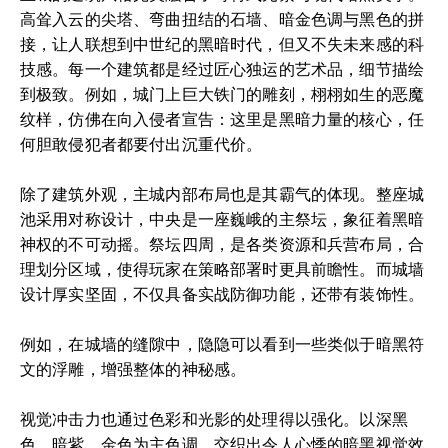
高耸入云的尖塔、弯曲扭结的石墙、暗金色调与黑色的拼
接，让人联想到中世纪的黑暗时代，但又不失未来感的科
技感。每一个建筑都是经过匠心独运的艺术品，细节描绘
到极致。例如，城门上巨大铁门的雕刻，栩栩如生的恶魔
纹样，仿佛在向入侵者宣告：这里是黑暗力量的核心，任
何胆敢侵犯者都要付出沉重代价。
除了建筑外观，主城内部布局也是其霸气的体现。整座城
池采用对称设计，中央是一座巍峨的主祭坛，象征着黑暗
神权的不可动摇。祭坛四周，是各类资源和兵营布局，合
理划分区域，使得玩家在策略部署时更具前瞻性。而城墙
设计厚实坚固，不仅具备实战防御功能，还带有装饰性。
例如，在城墙的缝隙中，隐隐可以看到一些类似于暗黑符
文的浮雕，增强整体的神秘感。
视觉冲击力也通过色彩和光影的处理得以强化。以深黑
色、暗紫、金色为主色调，交织出令人心悸的暗黑视觉效