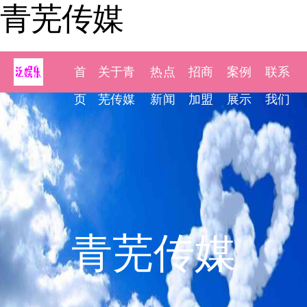
青芜传媒
首
关于青
热点
招商
案例
联系
页
芜传媒
新闻
加盟
展示
我们
青芜传媒