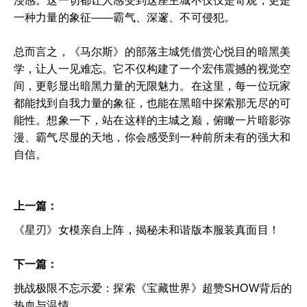
浸感。这一切都让人感受到这座主城不仅仅是奇观，更是
一种力量的象征——霸气、深邃、不可侵犯。
总而言之，《马尔斯》的部落主城凭借赏心悦目的暗黑美
学，让人一见难忘。它不仅构建了一个宏伟震撼的视觉空
间，更彰显出暗黑力量的无限魅力。在这里，每一位玩家
都能找到自我力量的象征，也能在黑暗中探索那无尽的可
能性。想象一下，站在这样的主城之巅，俯瞰一片暗影弥
漫、霸气尽显的天地，你会感受到一种前所未有的强大和
自信。
上一篇：
《星刃》女模亲自上阵，揭秘未和谐版本服装真面目！
下一篇：
挑战极限不忘示爱：探索《宝藏世界》超赞SHOW背后的
热血与温情