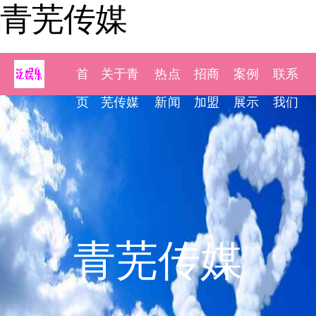
青芜传媒
首
关于青
热点
招商
案例
联系
页
芜传媒
新闻
加盟
展示
我们
青芜传媒